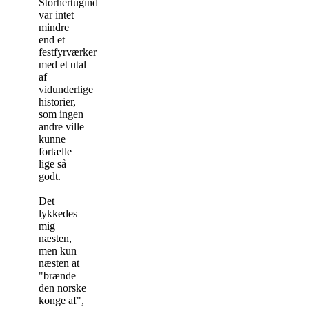
Storhertuginden
var intet
mindre
end et
festfyrværkeri
med et utal
af
vidunderlige
historier,
som ingen
andre ville
kunne
fortælle
lige så
godt.
Det
lykkedes
mig
næsten,
men kun
næsten at
"brænde
den norske
konge af",