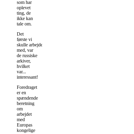
som har
oplevet
ting, de
ikke kan
tale om.
Det
første vi
skulle arbejde
med, var
de russiske
arkiver,
hvilket
var...
interessant!
Foredraget
er en
spændende
beretning
om
arbejdet
med
Europas
kongelige