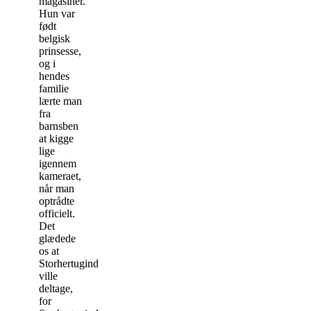
magasiner.
Hun var
født
belgisk
prinsesse,
og i
hendes
familie
lærte man
fra
barnsben
at kigge
lige
igennem
kameraet,
når man
optrådte
officielt.
Det
glædede
os at
Storhertuginden
ville
deltage,
for