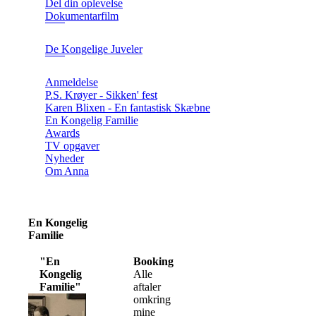
Del din oplevelse
Dokumentarfilm
De Kongelige Juveler
Anmeldelse
P.S. Krøyer - Sikken' fest
Karen Blixen - En fantastisk Skæbne
En Kongelig Familie
Awards
TV opgaver
Nyheder
Om Anna
En Kongelig
Familie
"En
Booking
Kongelig
Alle
Familie"
aftaler
omkring
mine