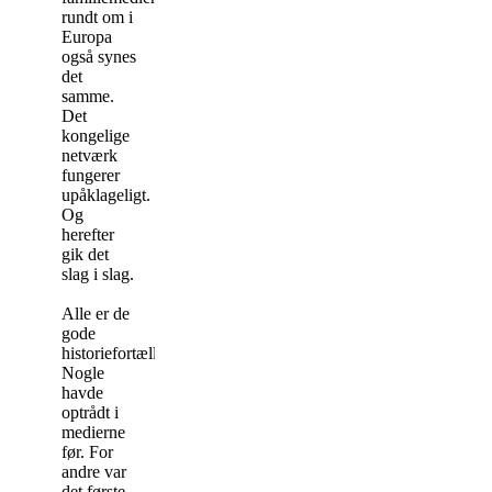
rundt om i
Europa
også synes
det
samme.
Det
kongelige
netværk
fungerer
upåklageligt.
Og
herefter
gik det
slag i slag.
Alle er de
gode
historiefortællere.
Nogle
havde
optrådt i
medierne
før. For
andre var
det første