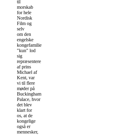
til
morskab
for hele
Nordisk
Film og
selv
om den
engelske
kongefamilie
"kun" lod
sig
repræsentere
af prins
Michael af
Kent, var
vi til flere
møder på
Buckingham
Palace, hvor
det blev
klart for
os, at de
kongelige
også er
mennesker,