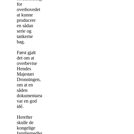
for
overhovedet
at kunne
producere
en sådan
serie og
tankerne
bag.
Først gjalt
det om at
overbevise
Hendes
Majestæt
Dronningen,
om at en
såden
dokumentarserie
var en god
idé.
Herefter
skulle de
kongelige
familiemedlemmer