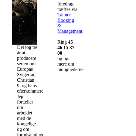
foredrag
træffes via
Tajmer
Booking
&
Management
.
Ring
45
Det tog tre
46 15 37
år at
00
producere
og hør
serien om
mere om
Europas
mulighederne.
Svigerfar,
Christian
9. og hans
efterkommere.
Jeg
fortæller
om
arbejdet
med de
kongelige
og om
forudsætningen