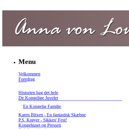
Menu
Velkommen
Foredrag
Historien bag det hele
De Kongelige Juveler
En Kongelig Familie
Karen Blixen - En fantastisk Skæbne
P.S. Krøyer - Sikken' Fest!
Kongehuset og Pressen