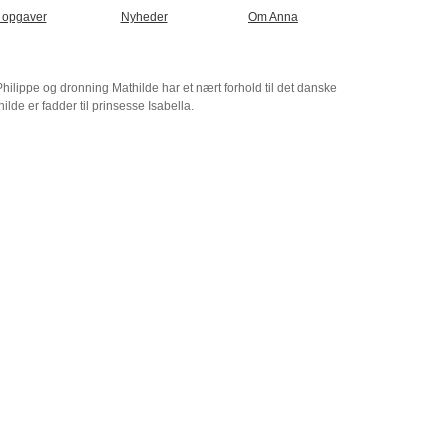
 opgaver
Nyheder
Om Anna
lippe og dronning Mathilde har et nært forhold til det danske
lde er fadder til prinsesse Isabella.