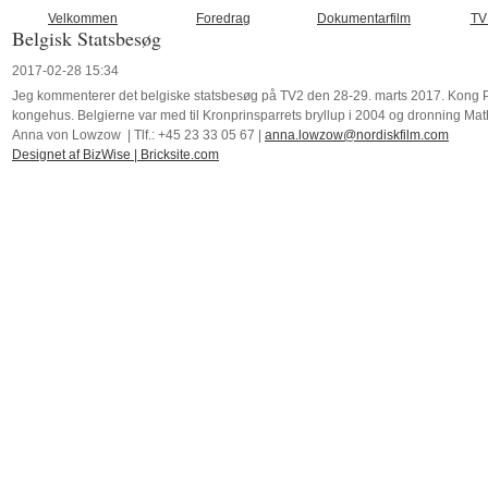
Velkommen
Foredrag
Dokumentarfilm
TV
Belgisk Statsbesøg
2017-02-28 15:34
Jeg kommenterer det belgiske statsbesøg på TV2 den 28-29. marts 2017. Kong Phi
kongehus. Belgierne var med til Kronprinsparrets bryllup i 2004 og dronning Mathi
Anna von Lowzow | Tlf.: +45 23 33 05 67 |
anna.lowzow@nordiskfilm.com
Designet af BizWise
|
Bricksite.com